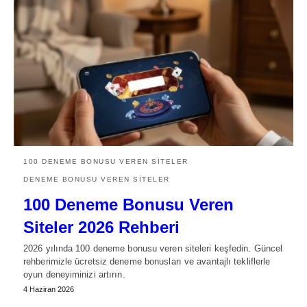
100 DENEME BONUSU VEREN SITELER
DENEME BONUSU VEREN SITELER
100 Deneme Bonusu Veren
Siteler 2026 Rehberi
2026 yılında 100 deneme bonusu veren siteleri keşfedin. Güncel
rehberimizle ücretsiz deneme bonusları ve avantajlı tekliflerle
oyun deneyiminizi artırın.
4 Haziran 2026