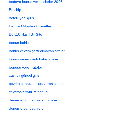
bedava bonus veren siteler 2026
Betchip
betelli yeni giriş
Betroad Müşteri Hizmetleri
Bets10 Nasıl Bir Site
bonus bahis
bonus çevrim şartı olmayan siteler
bonus veren canlı bahis siteleri
bonusu veren siteler
casher güncel giriş
çevrim şartsız bonus veren siteler
çevrimsiz yatırım bonusu
deneme bonusu verem siteler
deneme bonusu veren