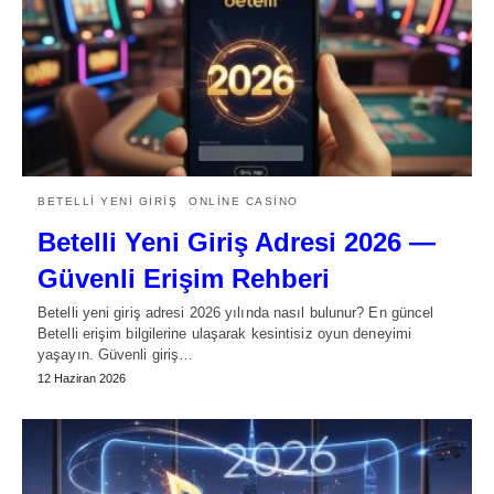
BETELLI YENI GIRIŞ
ONLINE CASINO
Betelli Yeni Giriş Adresi 2026 —
Güvenli Erişim Rehberi
Betelli yeni giriş adresi 2026 yılında nasıl bulunur? En güncel
Betelli erişim bilgilerine ulaşarak kesintisiz oyun deneyimi
yaşayın. Güvenli giriş…
12 Haziran 2026