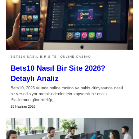
BETS10 NASIL BIR SITE
ONLINE CASINO
Bets10 Nasıl Bir Site 2026?
Detaylı Analiz
Bets10, 2026 yılında online casino ve bahis dünyasında nasıl
bir yer ediniyor merak edenler için kapsamlı bir analiz.
Platformun güvenilirliği,…
28 Haziran 2026