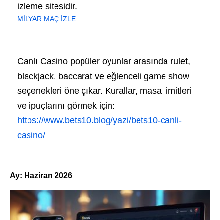
izleme sitesidir.
MİLYAR MAÇ İZLE
Canlı Casino popüler oyunlar arasında rulet,
blackjack, baccarat ve eğlenceli game show
seçenekleri öne çıkar. Kurallar, masa limitleri
ve ipuçlarını görmek için:
https://www.bets10.blog/yazi/bets10-canli-
casino/
Ay:
Haziran 2026