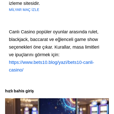
izleme sitesidir.
MİLYAR MAÇ İZLE
Canlı Casino popüler oyunlar arasında rulet,
blackjack, baccarat ve eğlenceli game show
seçenekleri öne çıkar. Kurallar, masa limitleri
ve ipuçlarını görmek için:
https://www.bets10.blog/yazi/bets10-canli-
casino/
hızlı bahis giriş