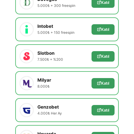
Katıl
5.000₺ + 300 freespin
Intobet
Katıl
5.000₺ + 150 freespin
Slotbon
Katıl
7.500₺ + %200
Milyar
Katıl
8.000₺
Genzobet
Katıl
4.000₺ Her Ay
Hovarda