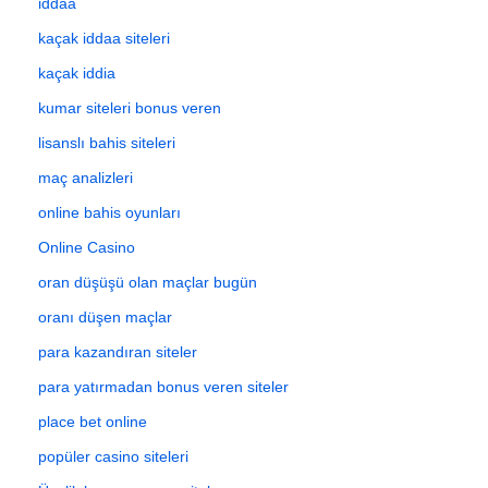
iddaa
kaçak iddaa siteleri
kaçak iddia
kumar siteleri bonus veren
lisanslı bahis siteleri
maç analizleri
online bahis oyunları
Online Casino
oran düşüşü olan maçlar bugün
oranı düşen maçlar
para kazandıran siteler
para yatırmadan bonus veren siteler
place bet online
popüler casino siteleri