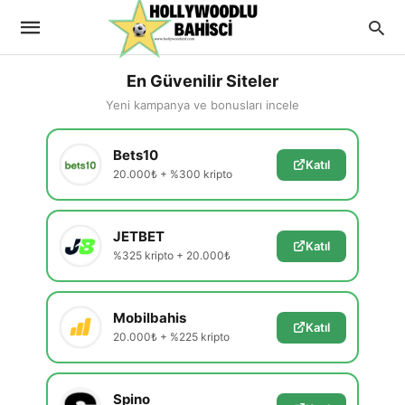
En Güvenilir Siteler
Yeni kampanya ve bonusları incele
Bets10
Katıl
20.000₺ + %300 kripto
JETBET
Katıl
%325 kripto + 20.000₺
Mobilbahis
Katıl
20.000₺ + %225 kripto
Spino