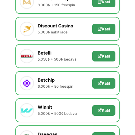
Katıl
8.000₺ + 150 freespin
Discount Casino
Katıl
5.000₺ nakit iade
Betelli
Katıl
5.050₺ + 500₺ bedava
Betchip
Katıl
6.000₺ + 80 freespin
Winnit
Katıl
5.000₺ + 500₺ bedava
Davegas