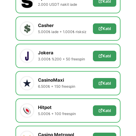
Katıl
2.000 USDT nakit iade
Casher
Katıl
5.000₺ iade + 1.000₺ risksiz
Jokera
Katıl
3.000₺ %200 + 50 freespin
CasinoMaxi
Katıl
6.500₺ + 150 freespin
Hitpot
Katıl
5.000₺ + 100 freespin
Casino Metropol