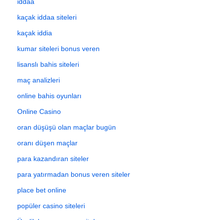
iddaa
kaçak iddaa siteleri
kaçak iddia
kumar siteleri bonus veren
lisanslı bahis siteleri
maç analizleri
online bahis oyunları
Online Casino
oran düşüşü olan maçlar bugün
oranı düşen maçlar
para kazandıran siteler
para yatırmadan bonus veren siteler
place bet online
popüler casino siteleri