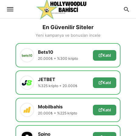
En Güvenilir Siteler
Yeni kampanya ve bonusları incele
Bets10
Katıl
20.000₺ + %300 kripto
JETBET
Katıl
%325 kripto + 20.000₺
Mobilbahis
Katıl
20.000₺ + %225 kripto
Spino