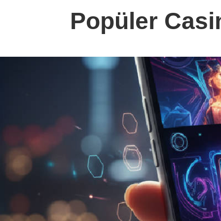
Popüler Casin