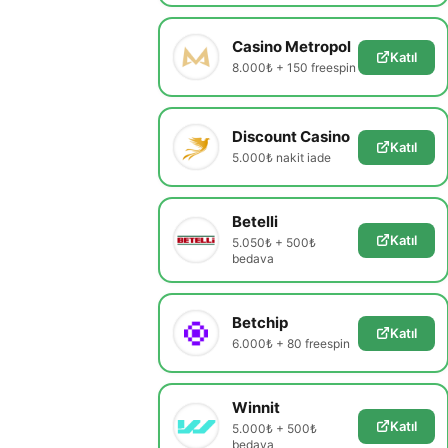
Casino Metropol
Katıl
8.000₺ + 150 freespin
Discount Casino
Katıl
5.000₺ nakit iade
Betelli
Katıl
5.050₺ + 500₺
bedava
Betchip
Katıl
6.000₺ + 80 freespin
Winnit
Katıl
5.000₺ + 500₺
bedava