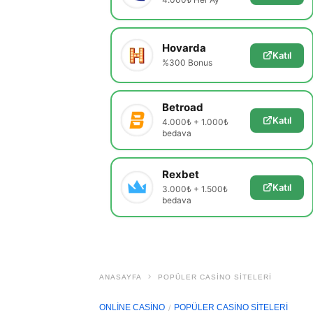
Hovarda
Katıl
%300 Bonus
Betroad
Katıl
4.000₺ + 1.000₺
bedava
Rexbet
Katıl
3.000₺ + 1.500₺
bedava
ANASAYFA
POPÜLER CASINO SITELERI
ONLINE CASINO
POPÜLER CASINO SITELERI