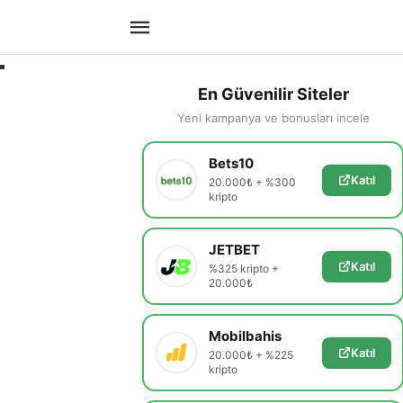
En Güvenilir Siteler
Yeni kampanya ve bonusları incele
Bets10
Katıl
20.000₺ + %300
kripto
JETBET
Katıl
%325 kripto +
20.000₺
Mobilbahis
Katıl
20.000₺ + %225
kripto