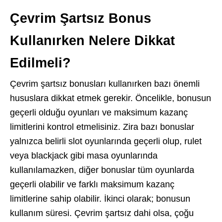
Çevrim Şartsız Bonus
Kullanırken Nelere Dikkat
Edilmeli?
Çevrim şartsız bonusları kullanırken bazı önemli
hususlara dikkat etmek gerekir. Öncelikle, bonusun
geçerli olduğu oyunları ve maksimum kazanç
limitlerini kontrol etmelisiniz. Zira bazı bonuslar
yalnızca belirli slot oyunlarında geçerli olup, rulet
veya blackjack gibi masa oyunlarında
kullanılamazken, diğer bonuslar tüm oyunlarda
geçerli olabilir ve farklı maksimum kazanç
limitlerine sahip olabilir. İkinci olarak; bonusun
kullanım süresi. Çevrim şartsız dahi olsa, çoğu