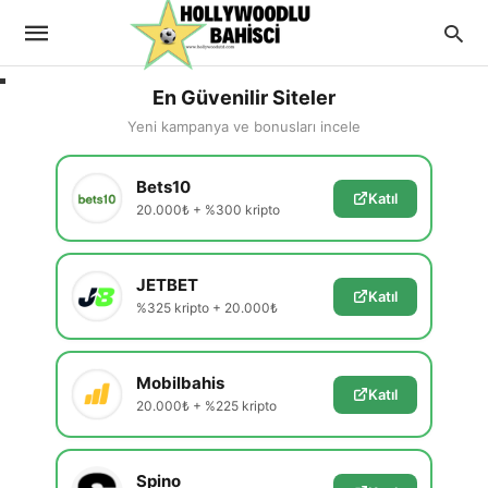
En Güvenilir Siteler
Yeni kampanya ve bonusları incele
Bets10
Katıl
20.000₺ + %300 kripto
JETBET
Katıl
%325 kripto + 20.000₺
Mobilbahis
Katıl
20.000₺ + %225 kripto
Spino