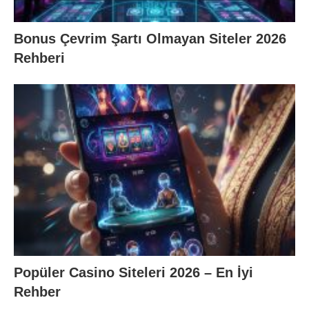
Bonus Çevrim Şartı Olmayan Siteler 2026
Rehberi
Popüler Casino Siteleri 2026 – En İyi
Rehber