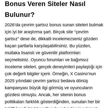
Bonus Veren Siteler Nasıl
Bulunur?
2026’da çevrim şartsız bonus sunan siteleri bulmak
için iyi bir araştırma şart. Birçok site “çevrim
şartsız” dese de, dikkatli incelemezseniz gözden
kaçan şartlarla karşılaşabilirsiniz. Bu yüzden,
mutlaka lisanslı ve güvenilir platformları
seçmelisiniz. Oyuncu forumları ve bağımsız
inceleme siteleri, gerçek deneyimleri paylaştığı için
çok değerli bilgiler içerir. Örneğin, X Casino’nun
2025 yılındaki çevrim şartsız bedava dönüş
kampanyası büyük ilgi görmüş ve oyuncuların
gözdesi olmuştu. Ancak, her sitenin bonus
politikaları farklılık gösterdiğinden, sunulan her bir