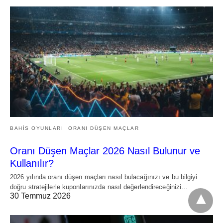
BAHIS OYUNLARI
ORANI DÜŞEN MAÇLAR
Oranı Düşen Maçlar 2026 Nasıl Bulunur ve
Kullanılır?
2026 yılında oranı düşen maçları nasıl bulacağınızı ve bu bilgiyi
doğru stratejilerle kuponlarınızda nasıl değerlendireceğinizi…
30 Temmuz 2026