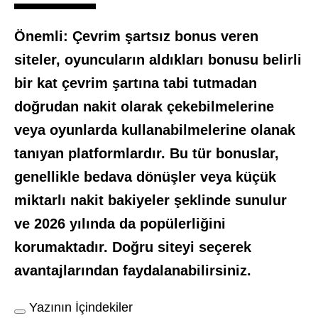
Önemli:
Çevrim şartsız bonus veren
siteler, oyuncuların aldıkları bonusu belirli
bir kat çevrim şartına tabi tutmadan
doğrudan nakit olarak çekebilmelerine
veya oyunlarda kullanabilmelerine olanak
tanıyan platformlardır. Bu tür bonuslar,
genellikle bedava dönüşler veya küçük
miktarlı nakit bakiyeler şeklinde sunulur
ve 2026 yılında da popülerliğini
korumaktadır. Doğru siteyi seçerek
avantajlarından faydalanabilirsiniz.
Yazının İçindekiler