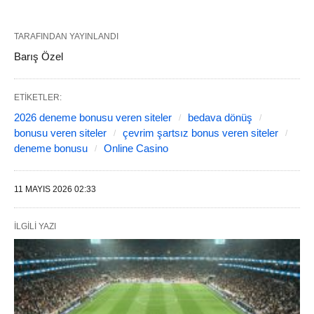
TARAFINDAN YAYINLANDI
Barış Özel
ETIKETLER:
2026 deneme bonusu veren siteler
bedava dönüş
bonusu veren siteler
çevrim şartsız bonus veren siteler
deneme bonusu
Online Casino
11 MAYIS 2026 02:33
İLGILI YAZI