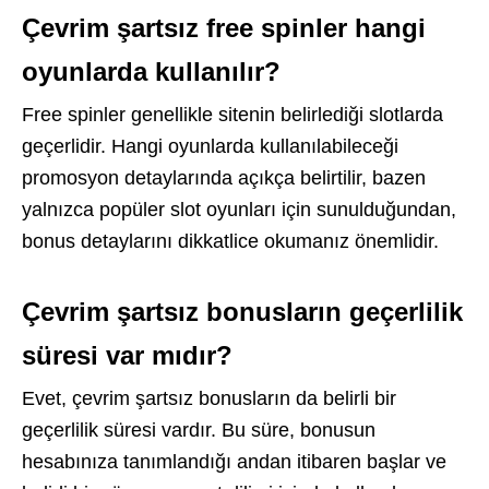
Çevrim şartsız free spinler hangi
oyunlarda kullanılır?
Free spinler genellikle sitenin belirlediği slotlarda
geçerlidir. Hangi oyunlarda kullanılabileceği
promosyon detaylarında açıkça belirtilir, bazen
yalnızca popüler slot oyunları için sunulduğundan,
bonus detaylarını dikkatlice okumanız önemlidir.
Çevrim şartsız bonusların geçerlilik
süresi var mıdır?
Evet, çevrim şartsız bonusların da belirli bir
geçerlilik süresi vardır. Bu süre, bonusun
hesabınıza tanımlandığı andan itibaren başlar ve