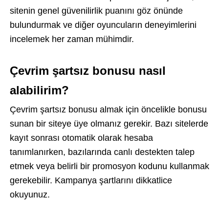
sitenin genel güvenilirlik puanını göz önünde
bulundurmak ve diğer oyuncuların deneyimlerini
incelemek her zaman mühimdir.
Çevrim şartsız bonusu nasıl
alabilirim?
Çevrim şartsız bonusu almak için öncelikle bonusu
sunan bir siteye üye olmanız gerekir. Bazı sitelerde
kayıt sonrası otomatik olarak hesaba
tanımlanırken, bazılarında canlı destekten talep
etmek veya belirli bir promosyon kodunu kullanmak
gerekebilir. Kampanya şartlarını dikkatlice
okuyunuz.