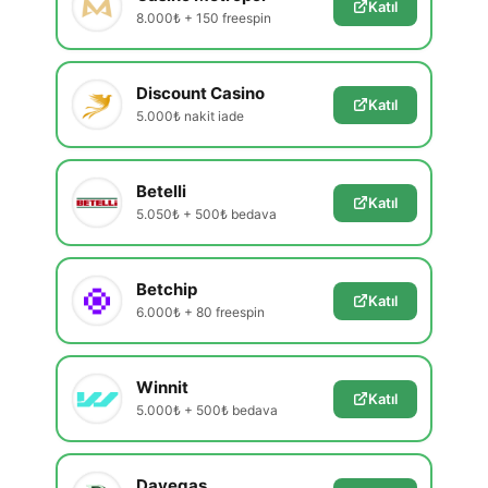
Katıl
8.000₺ + 150 freespin
Discount Casino
Katıl
5.000₺ nakit iade
Betelli
Katıl
5.050₺ + 500₺ bedava
Betchip
Katıl
6.000₺ + 80 freespin
Winnit
Katıl
5.000₺ + 500₺ bedava
Davegas