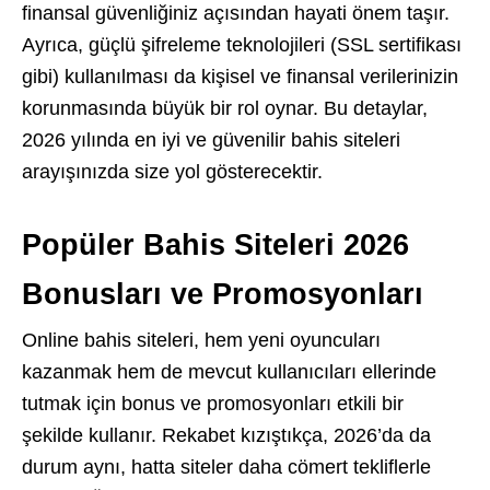
finansal güvenliğiniz açısından hayati önem taşır.
Ayrıca, güçlü şifreleme teknolojileri (SSL sertifikası
gibi) kullanılması da kişisel ve finansal verilerinizin
korunmasında büyük bir rol oynar. Bu detaylar,
2026 yılında en iyi ve güvenilir bahis siteleri
arayışınızda size yol gösterecektir.
Popüler Bahis Siteleri 2026
Bonusları ve Promosyonları
Online bahis siteleri, hem yeni oyuncuları
kazanmak hem de mevcut kullanıcıları ellerinde
tutmak için bonus ve promosyonları etkili bir
şekilde kullanır. Rekabet kızıştıkça, 2026’da da
durum aynı, hatta siteler daha cömert tekliflerle