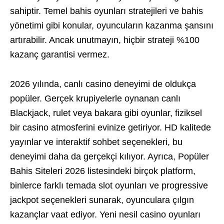
sahiptir. Temel bahis oyunları stratejileri ve bahis
yönetimi gibi konular, oyuncuların kazanma şansını
artırabilir. Ancak unutmayın, hiçbir strateji %100
kazanç garantisi vermez.
2026 yılında, canlı casino deneyimi de oldukça
popüler. Gerçek krupiyelerle oynanan canlı
Blackjack, rulet veya bakara gibi oyunlar, fiziksel
bir casino atmosferini evinize getiriyor. HD kalitede
yayınlar ve interaktif sohbet seçenekleri, bu
deneyimi daha da gerçekçi kılıyor. Ayrıca, Popüler
Bahis Siteleri 2026 listesindeki birçok platform,
binlerce farklı temada slot oyunları ve progressive
jackpot seçenekleri sunarak, oyunculara çılgın
kazançlar vaat ediyor. Yeni nesil casino oyunları