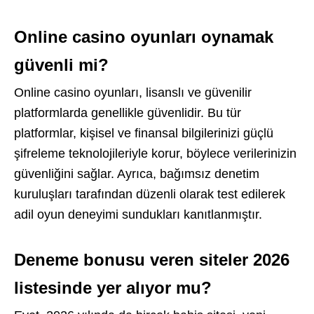
Online casino oyunları oynamak
güvenli mi?
Online casino oyunları, lisanslı ve güvenilir
platformlarda genellikle güvenlidir. Bu tür
platformlar, kişisel ve finansal bilgilerinizi güçlü
şifreleme teknolojileriyle korur, böylece verilerinizin
güvenliğini sağlar. Ayrıca, bağımsız denetim
kuruluşları tarafından düzenli olarak test edilerek
adil oyun deneyimi sundukları kanıtlanmıştır.
Deneme bonusu veren siteler 2026
listesinde yer alıyor mu?