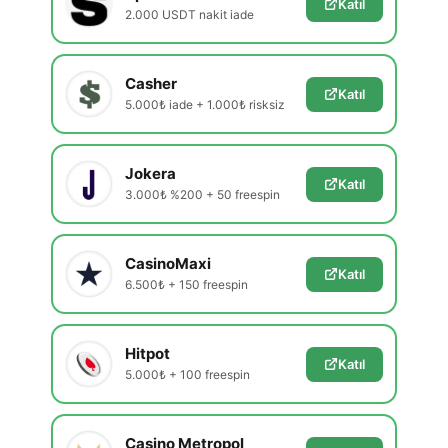
Katıl
2.000 USDT nakit iade
Casher
Katıl
5.000₺ iade + 1.000₺ risksiz
Jokera
Katıl
3.000₺ %200 + 50 freespin
CasinoMaxi
Katıl
6.500₺ + 150 freespin
Hitpot
Katıl
5.000₺ + 100 freespin
Casino Metropol