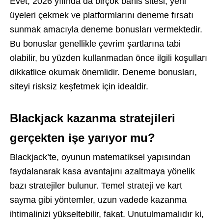
Evet, 2026 yılında da birçok bahis sitesi, yeni
üyeleri çekmek ve platformlarını deneme fırsatı
sunmak amacıyla deneme bonusları vermektedir.
Bu bonuslar genellikle çevrim şartlarına tabi
olabilir, bu yüzden kullanmadan önce ilgili koşulları
dikkatlice okumak önemlidir. Deneme bonusları,
siteyi risksiz keşfetmek için idealdir.
Blackjack kazanma stratejileri
gerçekten işe yarıyor mu?
Blackjack’te, oyunun matematiksel yapısından
faydalanarak kasa avantajını azaltmaya yönelik
bazı stratejiler bulunur. Temel strateji ve kart
sayma gibi yöntemler, uzun vadede kazanma
ihtimalinizi yükseltebilir, fakat. Unutulmamalıdır ki,