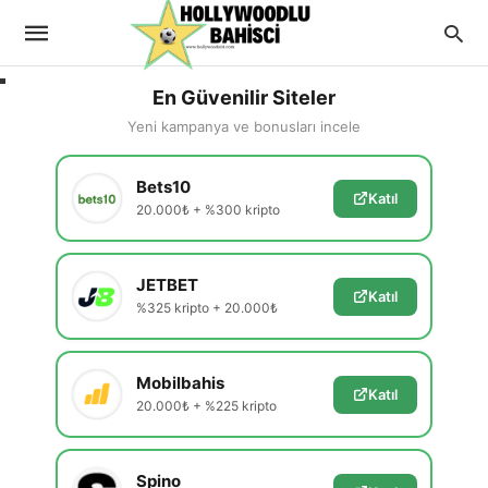
En Güvenilir Siteler
Yeni kampanya ve bonusları incele
Bets10
Katıl
20.000₺ + %300 kripto
JETBET
Katıl
%325 kripto + 20.000₺
Mobilbahis
Katıl
20.000₺ + %225 kripto
Spino